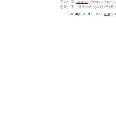
易名中国(
Ename.cn
)是中国专业域名注
您账户下。
整个域名交易过户过程
Copyright © 1998 - 2009
4.cn
All