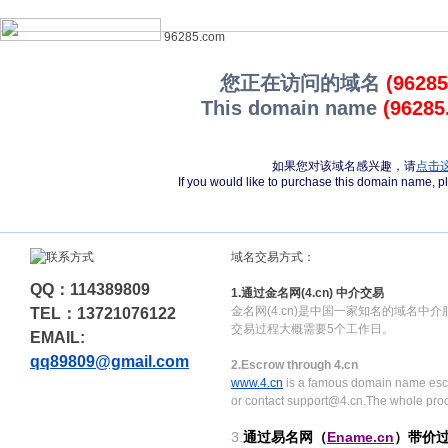
96285.com
您正在访问的域名
(9628
This domain name
(96285
如果您对该域名感兴趣，请
点击
If you would like to purchase this domain name, 
域名交易方式：
QQ：114389809
1.通过金名网(4.cn) 中介交易
金名网(4.cn)是中国一家知名的域名中
TEL：13721076122
交易过程大概需要5个工作日。
EMAIL:
qq89809@gmail.com
2.Escrow through 4.cn
www.4.cn
is a famous domain name escr
or contact support@4.cn.The whole pro
3.
通过易名网（
Ename.cn
）带价